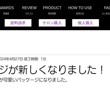
AWARDS
REVIEW
PRODUCT
HOW TO USE
FA
受賞歴
クチコミ
商品概要
使用方法
よくある
資料請求
サロン購入
個人購入
024年4月27日
読了時間: 1分
ジが新しくなりました！
が可愛いパッケージになりました。