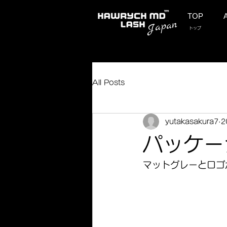
TOP
​Japan
トップ
All Posts
yutakasakura7
2
パッケー
マットグレーとロゴ