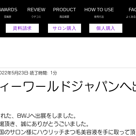
AWARDS
REVIEW
PRODUCT
HOW TO USE
FA
受賞歴
クチコミ
商品概要
使用方法
よくある
資料請求
サロン購入
個人購入
022年5月23日
読了時間: 1分
ィーワールドジャパンへ
された、BWJへ出展をしました。
場頂き、誠にありがとうごいました。
国のサロン様にハウリッチまつ毛美容液を手に取って頂