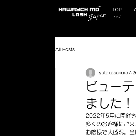
TOP
​Japan
トップ
All Posts
yutakasakura7
2
ビューテ
ました！
2022年5月に開催
多くのお客様にご来
お陰様で大盛況。全