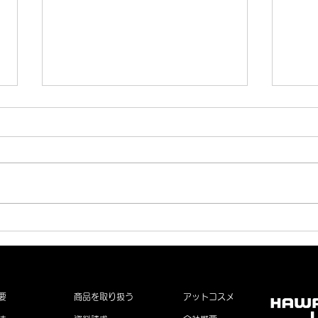
次世代のまつ毛美容液
夏季
「HAWRYCH MD LASH
ての
ADVANCED」新発売
要
商品を取り扱う
アットコスメ