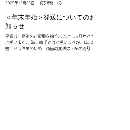
2025年12月26日
読了時間: 1分
＜年末年始＞発送についてのお
知らせ
平素は、格別のご愛顧を賜りまことにありがとう
ございます。 誠に勝手ではございますが、年末年
始に伴う休業のため、商品の発送は下記の通りと
させて頂きます。お客様にはご不便をおかけ致し
ますが、何卒ご了承くださいますようお願い申し
上げます。 ⚫︎12月28日までのご注文分／12月30
日迄に発送 ⚫︎12月29日以降のご注文分／1月8日
以降に順次発送