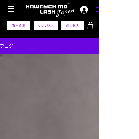
​Japan
ログイン
資料請求
サロン購入
個人購入
ブログ